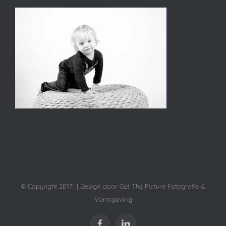
© Copyright 2017 | Design door Get The Picture Fotografie &
Vormgeving