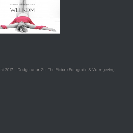
ht 2017 | Design door Get The Picture Fotografie & Vormgeving